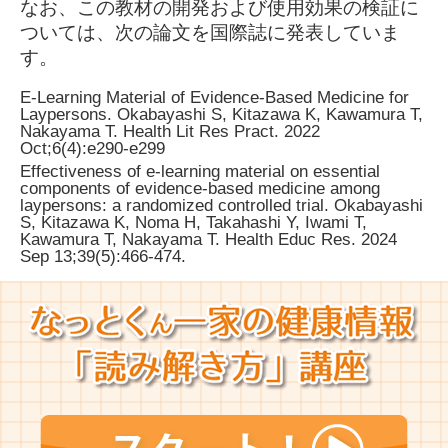
なお、この教材の開発および使用効果の検証に
ついては、次の論文を国際誌に発表していま
す。
E-Learning Material of Evidence-Based Medicine for
Laypersons. Okabayashi S, Kitazawa K, Kawamura T,
Nakayama T. Health Lit Res Pract. 2022
Oct;6(4):e290-e299
Effectiveness of e-learning material on essential
components of evidence-based medicine among
laypersons: a randomized controlled trial. Okabayashi
S, Kitazawa K, Noma H, Takahashi Y, Iwami T,
Kawamura T, Nakayama T. Health Educ Res. 2024
Sep 13;39(5):466-474.